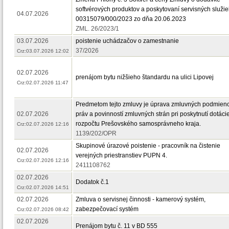
softvérových produktov a poskytovaní servisných služie
04.07.2026
00315079/000/2023 zo dňa 20.06.2023
ZML. 26/2023/1
03.07.2026
poistenie uchádzačov o zamestnanie
37/2026
Crz:03.07.2026 12:02
02.07.2026
prenájom bytu nižšieho štandardu na ulici Lipovej
Crz:02.07.2026 11:47
Predmetom tejto zmluvy je úprava zmluvných podmien
02.07.2026
práv a povinností zmluvných strán pri poskytnutí dotáci
rozpočtu Prešovského samosprávneho kraja.
Crz:02.07.2026 12:16
1139/202/OPR
Skupinové úrazové poistenie - pracovník na čistenie
02.07.2026
verejných priestranstiev PUPN 4.
Crz:02.07.2026 12:16
2411108762
02.07.2026
Dodatok č.1
Crz:02.07.2026 14:51
02.07.2026
Zmluva o servisnej činnosti - kamerový systém,
zabezpečovací systém
Crz:02.07.2026 08:42
02.07.2026
Prenájom bytu č. 11 v BD 555