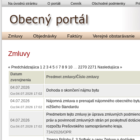
Na úvodnú stránku
O portáli
Cenník
Obchodné podmienky
Pri
Zmluvy
Objednávky
Faktúry
Verejné obstarávanie
Zmluvy
« Predchádzajúca
1
2
3
4
5
6
7
8
9
10
…
2270
2271
Nasledujúca »
Datum
Predmet zmluvy/Číslo zmluvy
zverejnenia
04.07.2026
Dohoda o skončení nájmu bytu
Crz:04.07.2026 17:02
04.07.2026
Nájomná zmluva o prenajatí nájomného obecného byt
nižšieho štandardu
Crz:04.07.2026 17:02
Predmetom tejto zmluvy je úprava zmluvných podmien
04.07.2026
práv a povinností zmluvných strán pri poskytnutí dotáci
rozpočtu Prešovského samosprávneho kraja.
Crz:04.07.2026 17:02
734/2026/OPR
Zmena Prílohy č. 3 Softvér a ceny Zmluvy o dodávke