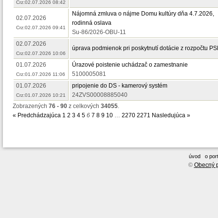
Crz:02.07.2026 08:42
Nájomná zmluva o nájme Domu kultúry dňa 4.7.2026,
02.07.2026
rodinná oslava
Crz:02.07.2026 09:41
Su-86/2026-OBU-11
02.07.2026
úprava podmienok pri poskytnutí dotácie z rozpočtu P
Crz:02.07.2026 10:06
01.07.2026
Úrazové poistenie uchádzač o zamestnanie
5100005081
Crz:01.07.2026 11:06
01.07.2026
pripojenie do DS - kamerový systém
24ZVS00008885040
Crz:01.07.2026 10:21
Zobrazených
76 - 90
z celkových
34055
.
« Predchádzajúca
1
2
3
4
5
6
7
8
9
10
…
2270
2271
Nasledujúca »
úvod
o port
©
Obecný p