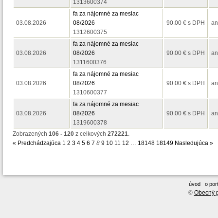
1313600374
fa za nájomné za mesiac
03.08.2026
08/2026
90.00 € s DPH
a
1312600375
fa za nájomné za mesiac
03.08.2026
08/2026
90.00 € s DPH
a
1311600376
fa za nájomné za mesiac
03.08.2026
08/2026
90.00 € s DPH
a
1310600377
fa za nájomné za mesiac
03.08.2026
08/2026
90.00 € s DPH
a
1319600378
Zobrazených
106 - 120
z celkových
272221
.
« Predchádzajúca
1
2
3
4
5
6
7
8
9
10
11
12
…
18148
18149
Nasledujúca »
úvod
o port
©
Obecný p