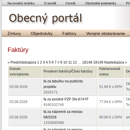
Na úvodnú stránku
O portáli
Cenník
Obchodné podmienky
Pri
Zmluvy
Objednávky
Faktúry
Verejné obstarávanie
Faktúry
« Predchádzajúca
1
2
3
4
5
6
7
8
9
10
11
12
…
18148
18149
Nasledujúca »
Datum
Fakturovaná
Predmet faktúry/Číslo faktúry
Od
zverejnenia
suma
fa za tabuľku na publicitu
Ob
03.08.2026
projektu
51.66 € s DPH
To
2026171
fa za poistné PZP SN-874YF
Ob
03.08.2026
77.04 € s DPH
9160102746
To
fa za nájomné za mesiac
03.08.2026
08/2026
90.00 € s DPH
a
1316600368
fa za nájomné za mesiac