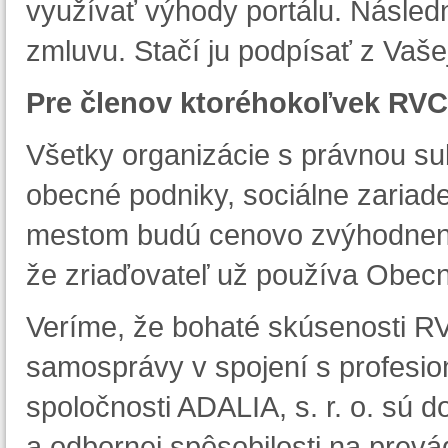
využívať výhody portálu. Násle
zmluvu. Stačí ju podpísať z Vaš
Pre členov ktoréhokoľvek RVC
Všetky organizácie s právnou sub
obecné podniky, sociálne zariad
mestom budú cenovo zvýhodnené
že zriaďovateľ už používa Obecn
Veríme, že bohaté skúsenosti RV
samosprávy v spojení s profesi
spoločnosti ADALIA, s. r. o. sú 
a odbornej spôsobilosti na prevá