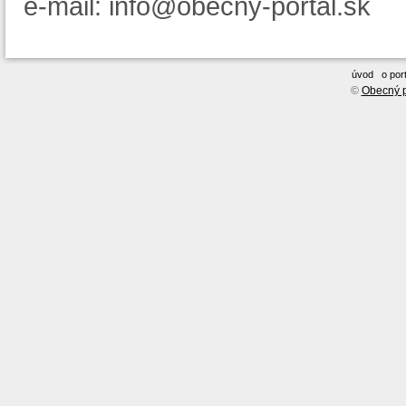
e-mail: info@obecny-portal.sk
úvod
o port
©
Obecný p