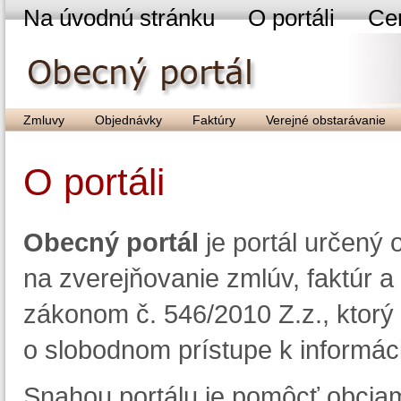
Na úvodnú stránku
O portáli
Ce
Zmluvy
Objednávky
Faktúry
Verejné obstarávanie
O portáli
Obecný portál
je portál určený
na zverejňovanie zmlúv, faktúr a
zákonom č. 546/2010 Z.z., ktorý 
o slobodnom prístupe k informác
Snahou portálu je pomôcť obcia