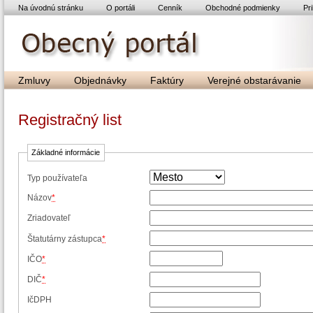
Na úvodnú stránku
O portáli
Cenník
Obchodné podmienky
Pri
Zmluvy
Objednávky
Faktúry
Verejné obstarávanie
Registračný list
Základné informácie
Typ používateľa
Názov
*
Zriadovateľ
Štatutárny zástupca
*
IČO
*
DIČ
*
IčDPH