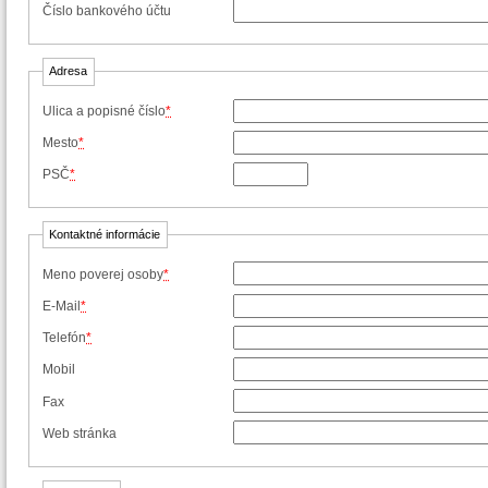
Číslo bankového účtu
Adresa
Ulica a popisné číslo
*
Mesto
*
PSČ
*
Kontaktné informácie
Meno poverej osoby
*
E-Mail
*
Telefón
*
Mobil
Fax
Web stránka