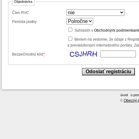
Objednávka
Člen RVC
Perióda platby
Súhlasím s
Obchodnými podmienkam
Beriem na vedomie, že údaje z Registr
a prevádzkovaní internetového portálu. Zá
Bezpečnostný kód
*
úvod
o port
©
Obecný p