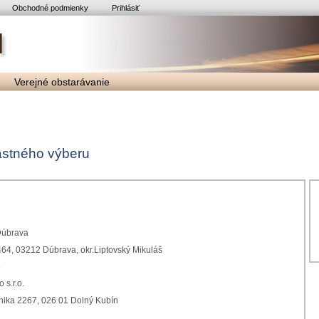
Obchodné podmienky
Prihlásiť
Verejné obstarávanie
lastného výberu
Dúbrava
64, 03212 Dúbrava, okr.Liptovský Mikuláš
9
 s.r.o.
nika 2267, 026 01 Dolný Kubín
1