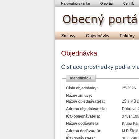
Na úvodnú stránku
O portáli
Cenník
Zmluvy
Objednávky
Faktúry
Objednávka
Čistiace prostriedky podľa v
Identifikácia
Číslo objednávky:
25/2026
Názov zmluvy:
Názov objednávateľa:
ZŠ s MŠ 
Adresa objednávateľa:
Dúbrava 4
IČO objednávateľa:
3781410
Názov dodávateľa:
Krupa Kajo
Adresa dodávateľa:
M.R.Štefá
IČO dodávateľa:
3636298