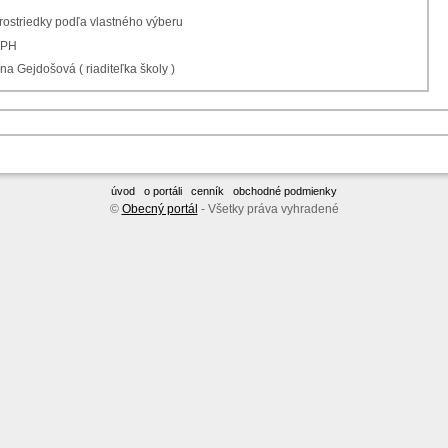
prostriedky podľa vlastného výberu
DPH
na Gejdošová ( riaditeľka školy )
úvod
o portáli
cenník
obchodné podmienky
©
Obecný portál
- Všetky práva vyhradené