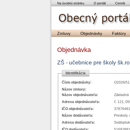
Na úvodnú stránku
O portáli
Cenník
Zmluvy
Objednávky
Faktúry
Objednávka
ZŠ - učebnice pre školy šk.r
Identifikácia
Číslo objednávky:
O2026/51
Názov zmluvy:
Názov objednávateľa:
Základná 
Adresa objednávateľa:
č. 121, 0
IČO objednávateľa:
3787648
Názov dodávateľa:
Preskoly. 
Adresa dodávateľa:
Svätopluk
IČO dodávateľa:
5169288