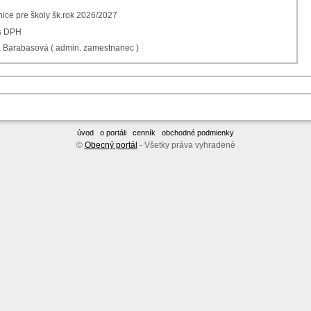
nice pre školy šk.rok 2026/2027
 s DPH
a Barabasová ( admin. zamestnanec )
úvod
o portáli
cenník
obchodné podmienky
©
Obecný portál
- Všetky práva vyhradené