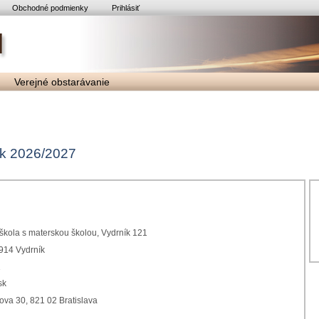
Obchodné podmienky
Prihlásiť
Verejné obstarávanie
ok 2026/2027
škola s materskou školou, Vydrník 121
5914 Vydrník
1
sk
ova 30, 821 02 Bratislava
1