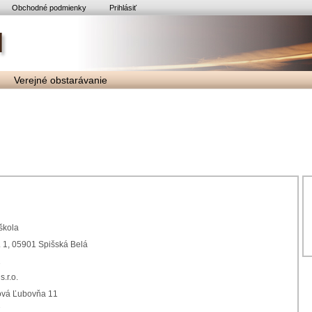
Obchodné podmienky
Prihlásiť
Verejné obstarávanie
škola
. 1, 05901 Spišská Belá
2
.r.o.
 11 Nová Ľubovňa 11
7