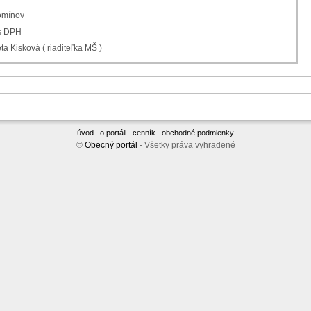
omínov
 s DPH
ta Kisková ( riaditeľka MŠ )
úvod
o portáli
cenník
obchodné podmienky
©
Obecný portál
- Všetky práva vyhradené