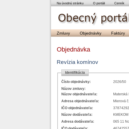
Na úvodnú stránku
O portáli
Cenník
Zmluvy
Objednávky
Faktúry
Objednávka
Revízia komínov
Identifikácia
Číslo objednávky:
2026/50
Názov zmluvy:
Názov objednávateľa:
Materská 
Adresa objednávateľa:
Mierová č
IČO objednávateľa:
3787429
Názov dodávateľa:
KMEKOM s
Adresa dodávateľa:
065
IČO dodávateľa:
4674255