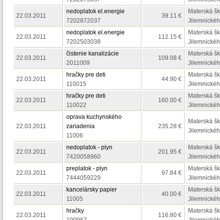
nedoplatok el.energie
Materská ško
22.03.2011
39.11 €
7202872037
Jilemnickéh
nedoplatok el.energie
Materská ško
22.03.2011
112.15 €
7202503038
Jilemnickéh
čistenie kanalizácie
Materská ško
22.03.2011
109.08 €
2011009
Jilemnickéh
hračky pre deti
Materská ško
22.03.2011
44.90 €
110015
Jilemnickéh
hračky pre deti
Materská ško
22.03.2011
160.00 €
110022
Jilemnickéh
oprava kuchynského
Materská ško
22.03.2011
zariadenia
235.28 €
Jilemnickéh
11006
nedoplatok - plyn
Materská ško
22.03.2011
201.95 €
7420058960
Jilemnickéh
preplatok - plyn
Materská ško
22.03.2011
97.84 €
7444059229
Jilemnickéh
kancelársky papier
Materská ško
22.03.2011
40.00 €
11005
Jilemnickéh
hračky
Materská ško
22.03.2011
116.80 €