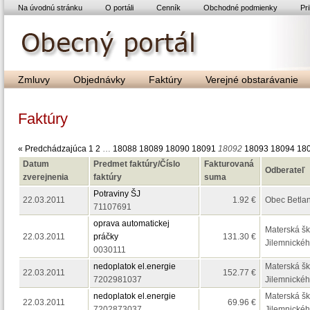
Na úvodnú stránku
O portáli
Cenník
Obchodné podmienky
Pri
Zmluvy
Objednávky
Faktúry
Verejné obstarávanie
Faktúry
« Predchádzajúca
1
2
…
18088
18089
18090
18091
18092
18093
18094
18
Datum
Predmet faktúry/Číslo
Fakturovaná
Odberateľ
zverejnenia
faktúry
suma
Potraviny ŠJ
22.03.2011
1.92 €
Obec Betla
71107691
oprava automatickej
Materská ško
22.03.2011
práčky
131.30 €
Jilemnickéh
0030111
nedoplatok el.energie
Materská ško
22.03.2011
152.77 €
7202981037
Jilemnickéh
nedoplatok el.energie
Materská ško
22.03.2011
69.96 €
7202873037
Jilemnickéh