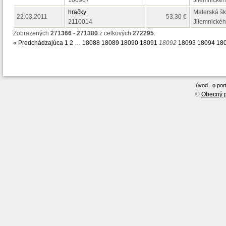
100967
Jilemnickéh
hračky
Materská ško
22.03.2011
53.30 €
2110014
Jilemnickéh
Zobrazených
271366 - 271380
z celkových
272295
.
« Predchádzajúca
1
2
…
18088
18089
18090
18091
18092
18093
18094
18
úvod
o port
©
Obecný p