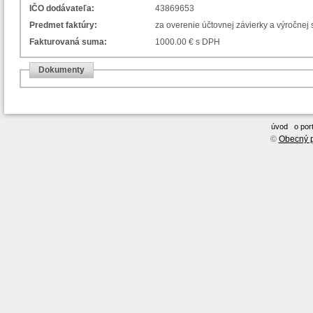
IČO dodávateľa:
43869653
Predmet faktúry:
za overenie účtovnej závierky a výročnej 
Fakturovaná suma:
1000.00 € s DPH
Dokumenty
úvod
o port
©
Obecný p