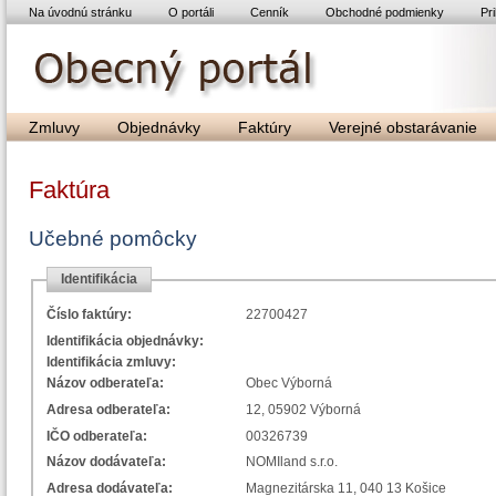
Na úvodnú stránku
O portáli
Cenník
Obchodné podmienky
Pri
Zmluvy
Objednávky
Faktúry
Verejné obstarávanie
Faktúra
Učebné pomôcky
Identifikácia
Číslo faktúry:
22700427
Identifikácia objednávky:
Identifikácia zmluvy:
Názov odberateľa:
Obec Výborná
Adresa odberateľa:
12, 05902 Výborná
IČO odberateľa:
00326739
Názov dodávateľa:
NOMIland s.r.o.
Adresa dodávateľa:
Magnezitárska 11, 040 13 Košice