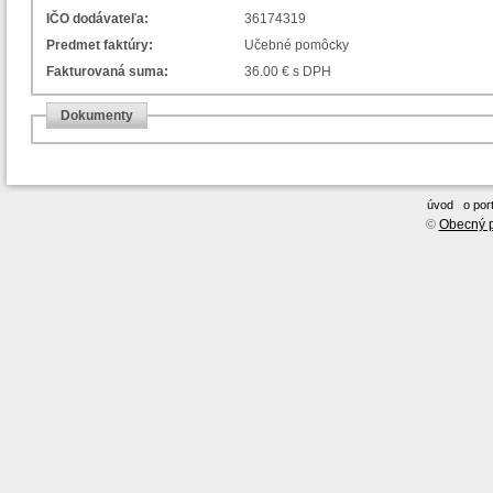
IČO dodávateľa:
36174319
Predmet faktúry:
Učebné pomôcky
Fakturovaná suma:
36.00 € s DPH
Dokumenty
úvod
o port
©
Obecný p