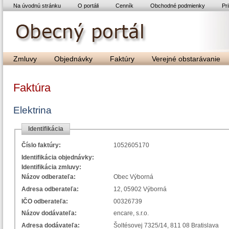
Na úvodnú stránku
O portáli
Cenník
Obchodné podmienky
Pri
Zmluvy
Objednávky
Faktúry
Verejné obstarávanie
Faktúra
Elektrina
Identifikácia
Číslo faktúry:
1052605170
Identifikácia objednávky:
Identifikácia zmluvy:
Názov odberateľa:
Obec Výborná
Adresa odberateľa:
12, 05902 Výborná
IČO odberateľa:
00326739
Názov dodávateľa:
encare, s.r.o.
Adresa dodávateľa:
Šoltésovej 7325/14, 811 08 Bratislava