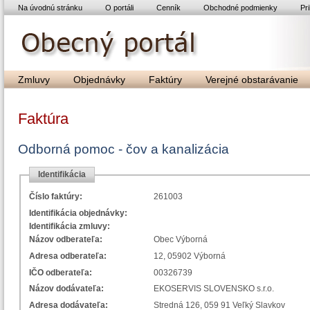
Na úvodnú stránku
O portáli
Cenník
Obchodné podmienky
Pri
Zmluvy
Objednávky
Faktúry
Verejné obstarávanie
Faktúra
Odborná pomoc - čov a kanalizácia
Identifikácia
Číslo faktúry:
261003
Identifikácia objednávky:
Identifikácia zmluvy:
Názov odberateľa:
Obec Výborná
Adresa odberateľa:
12, 05902 Výborná
IČO odberateľa:
00326739
Názov dodávateľa:
EKOSERVIS SLOVENSKO s.r.o.
Adresa dodávateľa:
Stredná 126, 059 91 Veľký Slavkov