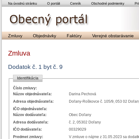
Na úvodnú stránku
O portáli
Cenník
Obchodné podmienky
Pri
Zmluvy
Objednávky
Faktúry
Verejné obstarávanie
Zmluva
Dodatok č. 1 byt č. 9
Identifikácia
Číslo zmluvy:
Názov objednávateľa:
Darina Pechová
Adresa objednávateľa:
Doľany-Roškovce č. 105/9, 053 02 Doľan
IČO objednávateľa:
Názov dodávateľa:
Obec Doľany
Adresa dodávateľa:
č. 2, 05302 Doľany
IČO dodávateľa:
00329029
Predmet zmluvy:
V zmluve o nájme z 31.05.2023 sa dodatko