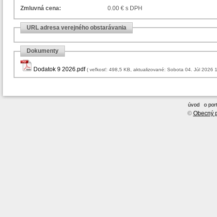
Zmluvná cena:
0.00 € s DPH
URL adresa verejného obstarávania
Dokumenty
Dodatok 9 2026.pdf
( veľkosť: 498,5 KB, aktualizované: Sobota 04. Júl 202
úvod
o port
©
Obecný p