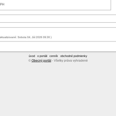
DPH
( veľkosť: 495,9 KB, aktualizované: Sobota 04. Júl 2026 09:30 )
úvod
o portáli
cenník
obchodné podmienky
©
Obecný portál
- Všetky práva vyhradené