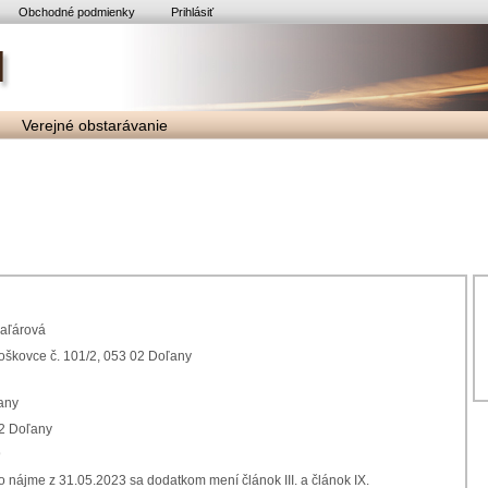
Obchodné podmienky
Prihlásiť
Verejné obstarávanie
aľárová
škovce č. 101/2, 053 02 Doľany
any
02 Doľany
9
o nájme z 31.05.2023 sa dodatkom mení článok III. a článok IX.