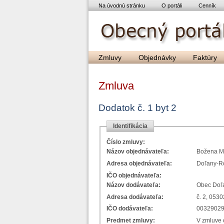
Na úvodnú stránku
O portáli
Cenník
Zmluvy
Objednávky
Faktúry
Zmluva
Dodatok č. 1 byt 2
Identifikácia
Číslo zmluvy:
Názov objednávateľa:
Božena M
Adresa objednávateľa:
Doľany-Ro
IČO objednávateľa:
Názov dodávateľa:
Obec Doľ
Adresa dodávateľa:
č. 2, 053
IČO dodávateľa:
0032902
Predmet zmluvy:
V zmluve 