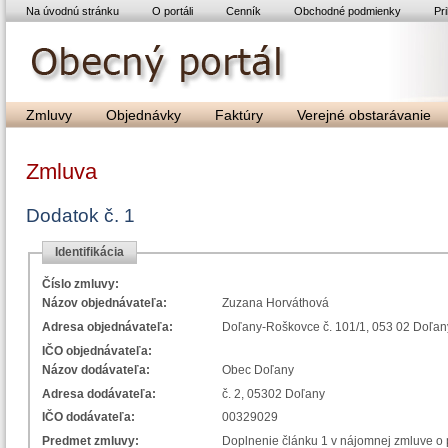
Na úvodnú stránku
O portáli
Cenník
Obchodné podmienky
Pri
Zmluvy
Objednávky
Faktúry
Verejné obstarávanie
Zmluva
Dodatok č. 1
Identifikácia
Číslo zmluvy:
Názov objednávateľa:
Zuzana Horváthová
Adresa objednávateľa:
Doľany-Roškovce č. 101/1, 053 02 Doľan
IČO objednávateľa:
Názov dodávateľa:
Obec Doľany
Adresa dodávateľa:
č. 2, 05302 Doľany
IČO dodávateľa:
00329029
Predmet zmluvy:
Doplnenie článku 1 v nájomnej zmluve o