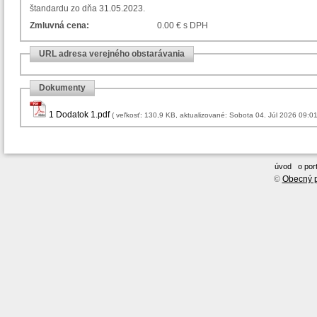
štandardu zo dňa 31.05.2023.
Zmluvná cena:
0.00 € s DPH
URL adresa verejného obstarávania
Dokumenty
1 Dodatok 1.pdf
( veľkosť: 130,9 KB, aktualizované: Sobota 04. Júl 2026 09:0
úvod
o port
©
Obecný p