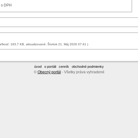
€ s DPH
( veľkosť: 193,7 KB, aktualizované: Štvrtok 21. Máj 2026 07:41 )
úvod
o portáli
cenník
obchodné podmienky
©
Obecný portál
- Všetky práva vyhradené