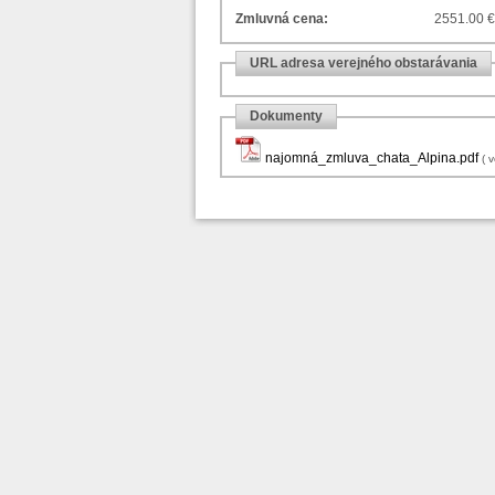
Zmluvná cena:
2551.00 
URL adresa verejného obstarávania
Dokumenty
najomná_zmluva_chata_Alpina.pdf