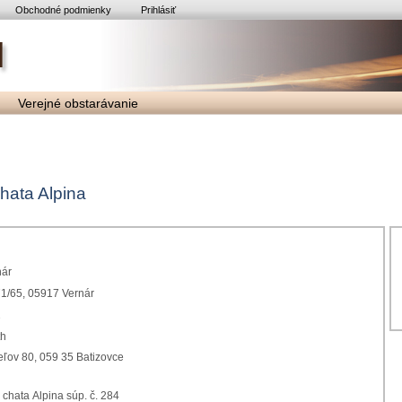
Obchodné podmienky
Prihlásiť
Verejné obstarávanie
hata Alpina
nár
1/65, 05917 Vernár
2
th
eľov 80, 059 35 Batizovce
 chata Alpina súp. č. 284