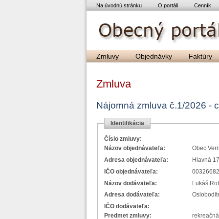
Na úvodnú stránku
O portáli
Cenník
Zmluvy
Objednávky
Faktúry
Zmluva
Nájomná zmluva č.1/2026 - c
Identifikácia
Číslo zmluvy:
Názov objednávateľa:
Obec Ver
Adresa objednávateľa:
Hlavná 17
IČO objednávateľa:
0032668
Názov dodávateľa:
Lukáš Ro
Adresa dodávateľa:
Oslobodit
IČO dodávateľa:
Predmet zmluvy:
rekreačná