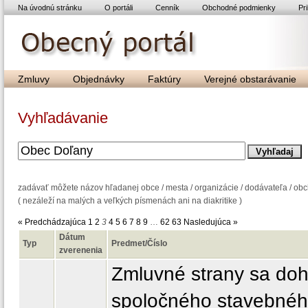
Na úvodnú stránku
O portáli
Cenník
Obchodné podmienky
Pri
Zmluvy
Objednávky
Faktúry
Verejné obstarávanie
Vyhľadávanie
zadávať môžete názov hľadanej obce / mesta / organizácie / dodávateľa / o
( nezáleží na malých a veľkých písmenách ani na diakritike )
« Predchádzajúca
1
2
3
4
5
6
7
8
9
…
62
63
Nasledujúca »
Dátum
Typ
Predmet/Číslo
zverenenia
Zmluvné strany sa doho
spoločného stavebného