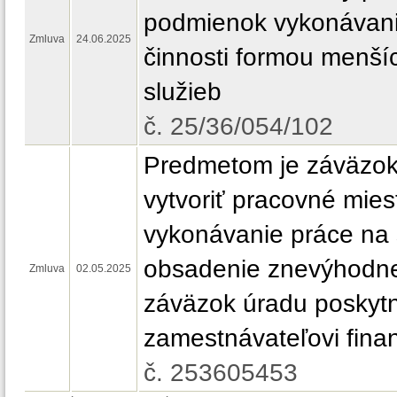
podmienok vykonávani
Zmluva
24.06.2025
činnosti formou menš
služieb
č. 25/36/054/102
Predmetom je záväzok
vytvoriť pracovné mies
vykonávanie práce na 
obsadenie znevýhodn
Zmluva
02.05.2025
záväzok úradu poskyt
zamestnávateľovi fina
č. 253605453