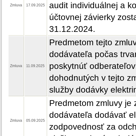
audit individuálnej a k
Zmluva
17.09.2025
účtovnej závierky zost
31.12.2024.
Predmetom tejto zmluv
dodávateľa počas trva
poskytnúť odberateľov
Zmluva
11.09.2025
dohodnutých v tejto z
služby dodávky elektri
Predmetom zmluvy je 
dodávateľa dodávať ele
Zmluva
05.09.2025
zodpovednosť za odch