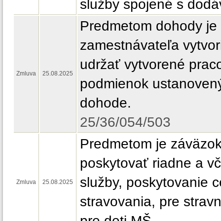
služby spojené s dodáv
Predmetom dohody je
zamestnávateľa vytvori
udržať vytvorené prac
Zmluva
25.08.2025
podmienok ustanovenýc
dohode.
25/36/054/503
Predmetom je záväzok
poskytovať riadne a vč
služby, poskytovanie 
Zmluva
25.08.2025
stravovania, pre strav
pre deti MŠ.