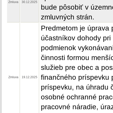
Zmluva
30.12.2025
bude pôsobiť v územ
zmluvných strán.
Predmetom je úprava p
účastníkov dohody pri
podmienok vykonávani
činnosti formou menš
služieb pre obec a po
finančného príspevku 
Zmluva
19.12.2025
príspevku, na úhradu 
osobné ochranné praco
pracovné náradie, úra