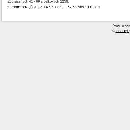
Zobrazených
41 - 60
z celkových
1259
.
« Predchádzajúca
1
2
3
4
5
6
7
8
9
…
62
63
Nasledujúca »
úvod
o port
©
Obecný p