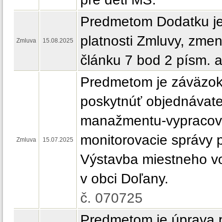
Predmetom Dodatku je
platnosti Zmluvy, zme
Zmluva
15.08.2025
článku 7 bod 2 písm. a
Predmetom je záväzok
poskytnúť objednávateľ
manažmentu-vypracov
monitorovacie správy 
Zmluva
15.07.2025
Výstavba miestneho 
v obci Doľany.
č. 070725
Predmetom je úprava p