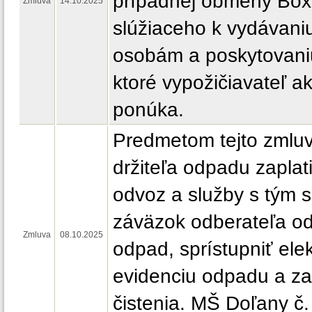
prípadnej obmeny Box
Zmluva
14.10.2025
slúžiaceho k vydávaniu
osobám a poskytovaniu
ktoré vypožičiavateľ a
ponúka.
Predmetom tejto zmluv
držiteľa odpadu zaplati
odvoz a služby s tým s
záväzok odberateľa od
Zmluva
08.10.2025
odpad, sprístupniť ele
evidenciu odpadu a za
čistenia. MŠ Doľany č.