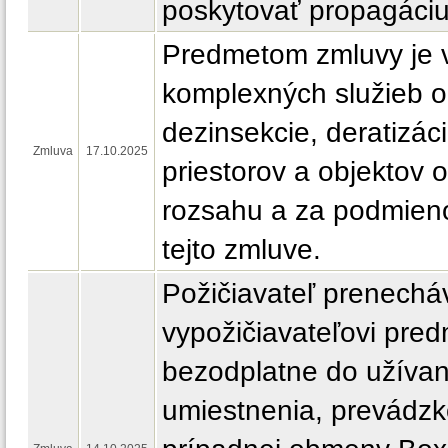
poskytovať propagáciu
Predmetom zmluvy je 
komplexných služieb o
dezinsekcie, deratizác
Zmluva
17.10.2025
priestorov a objektov 
rozsahu a za podmien
tejto zmluve.
Požičiavateľ prenechá
vypožičiavateľovi pre
bezodplatne do užívan
umiestnenia, prevádzk