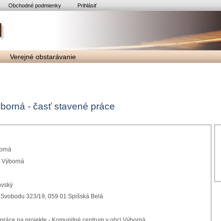
Obchodné podmienky
Prihlásiť
Verejné obstarávanie
borná - časť stavené práce
orná
2 Výborná
9
ovský
 Svobodu 323/19, 059 01 Spišská Belá
9
práce na projekte - Komunitné centrum v obci Výborná