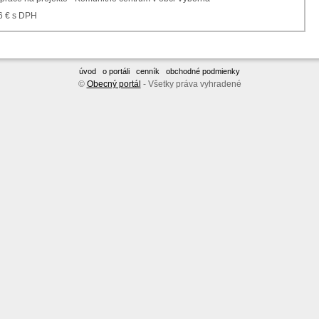
6 € s DPH
úvod
o portáli
cenník
obchodné podmienky
©
Obecný portál
- Všetky práva vyhradené