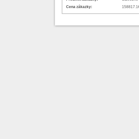
Cena zákazky:
158817.1