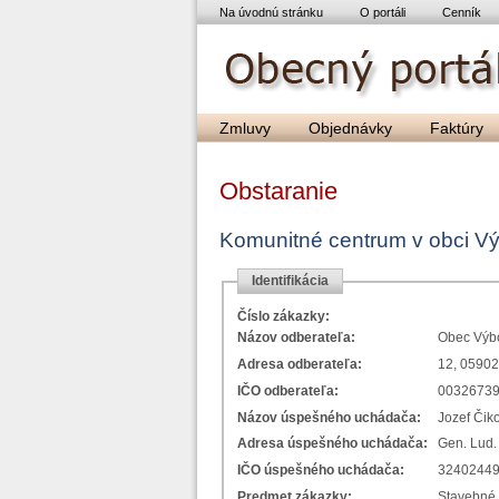
Na úvodnú stránku
O portáli
Cenník
Zmluvy
Objednávky
Faktúry
Obstaranie
Komunitné centrum v obci Vý
Identifikácia
Číslo zákazky:
Názov odberateľa:
Obec Výb
Adresa odberateľa:
12, 0590
IČO odberateľa:
0032673
Názov úspešného uchádača:
Jozef Čik
Adresa úspešného uchádača:
Gen. Lud.
IČO úspešného uchádača:
3240244
Predmet zákazky:
Stavebné 