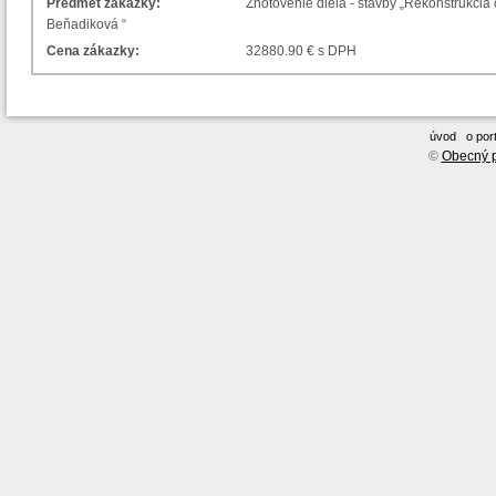
Predmet zákazky:
Zhotovenie diela - stavby „Rekonštrukcia
Beňadiková “
Cena zákazky:
32880.90 € s DPH
úvod
o port
©
Obecný p