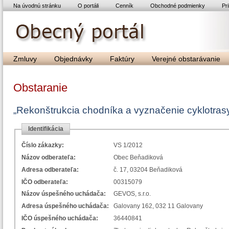
Na úvodnú stránku
O portáli
Cenník
Obchodné podmienky
Pri
Zmluvy
Objednávky
Faktúry
Verejné obstarávanie
Obstaranie
„Rekonštrukcia chodníka a vyznačenie cyklotras
Identifikácia
Číslo zákazky:
VS 1/2012
Názov odberateľa:
Obec Beňadiková
Adresa odberateľa:
č. 17, 03204 Beňadiková
IČO odberateľa:
00315079
Názov úspešného uchádača:
GEVOS, s.r.o.
Adresa úspešného uchádača:
Galovany 162, 032 11 Galovany
IČO úspešného uchádača:
36440841