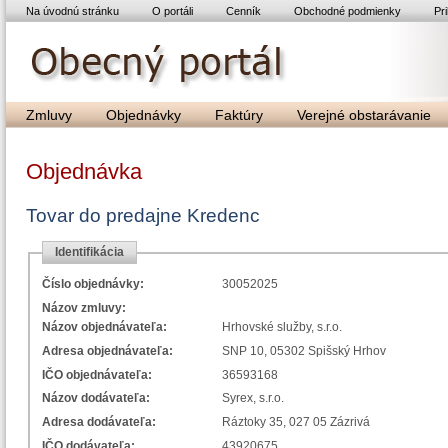
Na úvodnú stránku
O portáli
Cenník
Obchodné podmienky
Pri
Zmluvy
Objednávky
Faktúry
Verejné obstarávanie
Objednávka
Tovar do predajne Kredenc
Identifikácia
Číslo objednávky:
30052025
Názov zmluvy:
Názov objednávateľa:
Hrhovské služby, s.r.o.
Adresa objednávateľa:
SNP 10, 05302 Spišský Hrhov
IČO objednávateľa:
36593168
Názov dodávateľa:
Syrex, s.r.o.
Adresa dodávateľa:
Ráztoky 35, 027 05 Zázrivá
IČO dodávateľa:
43920675