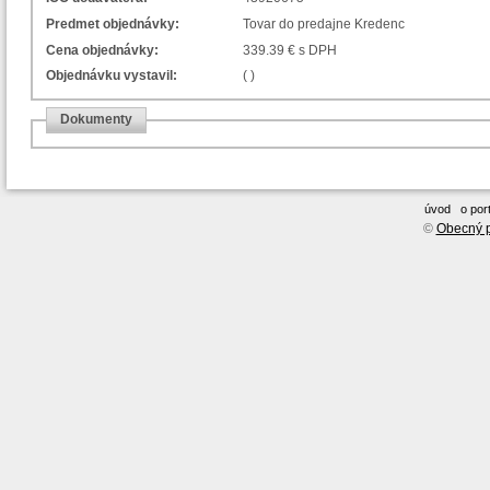
Predmet objednávky:
Tovar do predajne Kredenc
Cena objednávky:
339.39 € s DPH
Objednávku vystavil:
( )
Dokumenty
úvod
o port
©
Obecný p